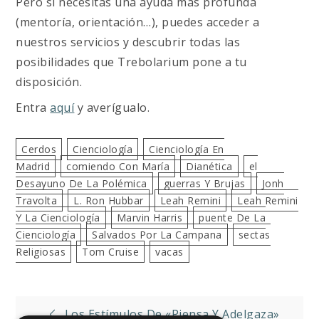
Pero si necesitas una ayuda más profunda
(mentoría, orientación…), puedes acceder a
nuestros servicios y descubrir todas las
posibilidades que Trebolarium pone a tu
disposición.
Entra
aquí
y averígualo.
Cerdos
Cienciología
Cienciología En
Madrid
Comiendo Con María
Dianética
El
Desayuno De La Polémica
Guerras Y Brujas
Jonh
Travolta
L. Ron Hubbar
Leah Remini
Leah Remini
Y La Cienciología
Marvin Harris
Puente De La
Cienciología
Salvados Por La Campana
Sectas
Religiosas
Tom Cruise
Vacas
Navegación
Los Estímulos De «Piensa Y Adelgaza»