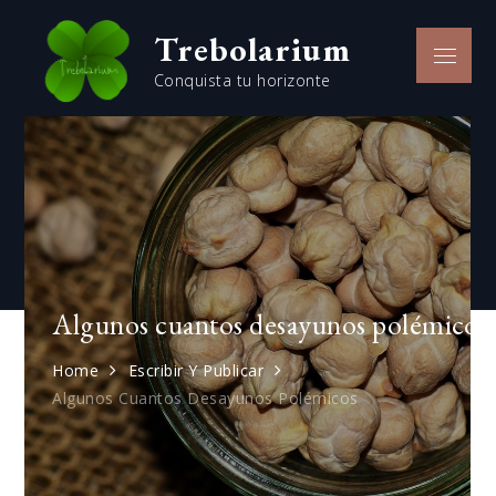
Skip
Trebolarium
to
Menu
content
Conquista tu horizonte
Algunos cuantos desayunos polémicos
Home
Escribir Y Publicar
Algunos Cuantos Desayunos Polémicos