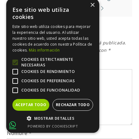
×
de
Diciendo Adiós Al Maltrato
Ese sitio web utiliza
cookies
entradas
Este sitio web utiliza cookies para mejorar
la experiencia del usuario. Al utilizar
Deja una respuesta
nuestro sitio web, usted acepta todas las
Tu dirección de correo electrónico no será publicada.
cookies de acuerdo con nuestra Política de
Los campos obligatorios están marcados con
*
cookies.
Más información
COOKIES ESTRICTAMENTE
Comentario
*
NECESARIAS
COOKIES DE RENDIMIENTO
COOKIES DE PREFERENCIAS
COOKIES DE FUNCIONALIDAD
ACEPTAR TODO
RECHAZAR TODO
MOSTRAR DETALLES
POWERED BY COOKIESCRIPT
Nombre
*