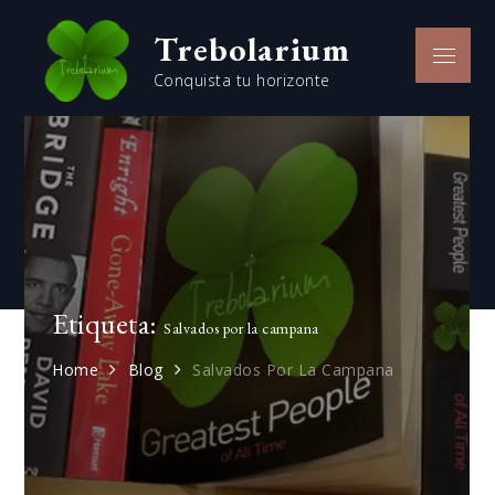
Skip
Trebolarium
to
Menu
content
Conquista tu horizonte
Etiqueta:
Salvados por la campana
Home
Blog
Salvados Por La Campana