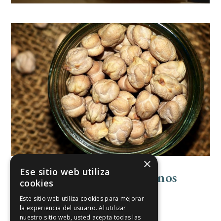
×
Ese sitio web utiliza
Algunos Cuantos Desayunos
cookies
Polémicos
Este sitio web utiliza cookies para mejorar
la experiencia del usuario. Al utilizar
Escribir y Publicar
nuestro sitio web, usted acepta todas las