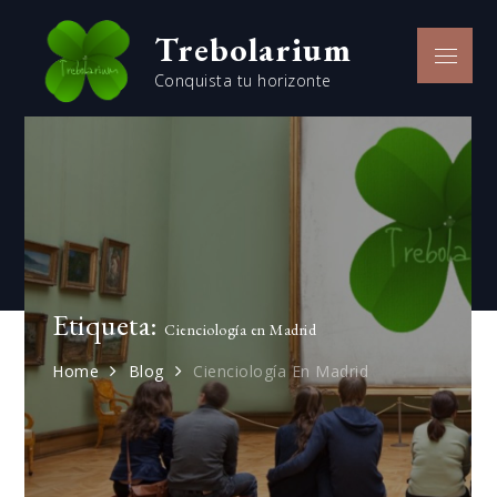
Skip
Trebolarium
to
Menu
content
Conquista tu horizonte
Etiqueta:
Cienciología en Madrid
Home
Blog
Cienciología En Madrid