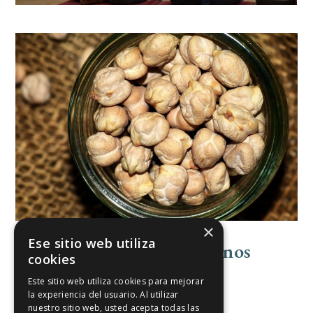
×
Ese sitio web utiliza
Algunos Cuantos Desayunos
cookies
Polémicos
Este sitio web utiliza cookies para mejorar
la experiencia del usuario. Al utilizar
Escribir y Publicar
nuestro sitio web, usted acepta todas las