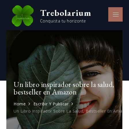
Skip
Trebolarium
to
Menu
content
Conquista tu horizonte
Un libro inspirador sobre la salud,
bestseller en Amazon
Home
Escribir Y Publicar
Un Libro Inspirador Sobre La Salud, Bestseller En Amazo