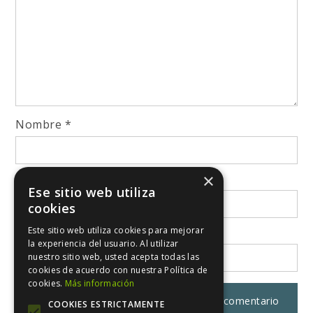
Nombre
*
×
Correo electrónico
*
Ese sitio web utiliza
cookies
Este sitio web utiliza cookies para mejorar
Web
la experiencia del usuario. Al utilizar
nuestro sitio web, usted acepta todas las
cookies de acuerdo con nuestra Política de
cookies.
Más información
COOKIES ESTRICTAMENTE