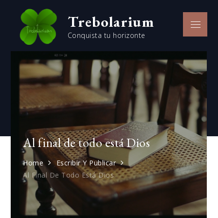
Skip
Trebolarium
to
Menu
content
Conquista tu horizonte
Al final de todo está Dios
Home
Escribir Y Publicar
Al Final De Todo Está Dios