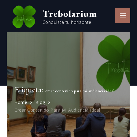
Skip
Trebolarium
to
Menu
content
Conquista tu horizonte
Etiqueta:
crear contenido para mi audiencia ideal
Home
Blog
Crear Contenido Para Mi Audiencia Ideal