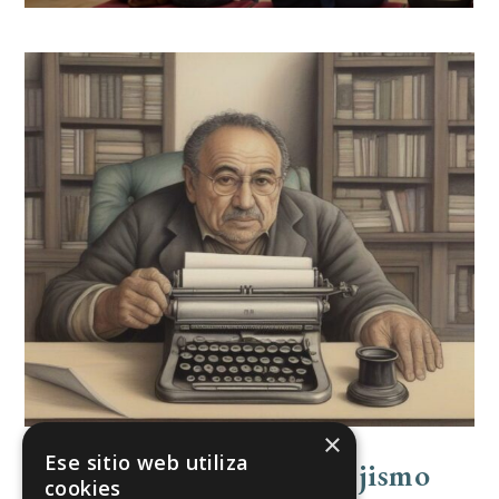
×
Ese sitio web utiliza
El Lector Ideal: ¿Un Espejismo
cookies