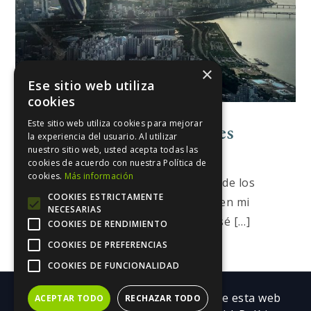
×
Ese sitio web utiliza
cookies
Este sitio web utiliza cookies para mejorar
El Ángel De Los Escritores
la experiencia del usuario. Al utilizar
nuestro sitio web, usted acepta todas las
Escribir y Publicar
cookies de acuerdo con nuestra Política de
cookies.
Más información
Un escritor me ha llamado hoy Angel de los
COOKIES ESTRICTAMENTE
escritores. Esto me ha hecho pensar en mi
NECESARIAS
proyecto y en mí como escritora. No sé […]
COOKIES DE RENDIMIENTO
COOKIES DE PREFERENCIAS
on
abril 3, 2022
Leave a Comment
El
COOKIES DE FUNCIONALIDAD
ángel
Copyright ©| Todos los contenidos de esta web
de
ACEPTAR TODO
RECHAZAR TODO