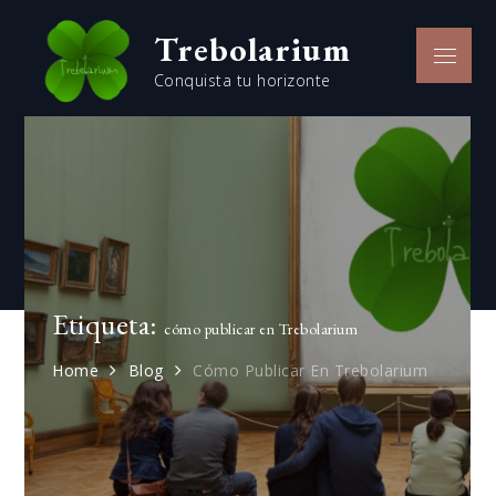
Skip
Trebolarium
to
Menu
content
Conquista tu horizonte
Etiqueta:
cómo publicar en Trebolarium
Home
Blog
Cómo Publicar En Trebolarium