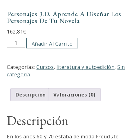
Personajes 3.D, Aprende A Diseñar Los
Personajes De Tu Novela
162,81
€
Personajes
Añadir Al Carrito
3.D,
Aprende
a
Categorías:
Cursos
,
literatura y autoedición
,
Sin
diseñar
categoría
los
personajes
de
Descripción
Valoraciones (0)
tu
novela
Descripción
cantidad
En los años 60 y 70 estaba de moda Freud ¿te