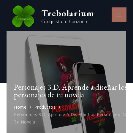
Skip
Trebolarium
to
Menu
content
Conquista tu horizonte
Personajes 3.D, Aprende a diseñar los
personajes de tu novela
Home
Productos
Personajes 3.D, Aprende A Diseñar Los Personajes De
Tu Novela