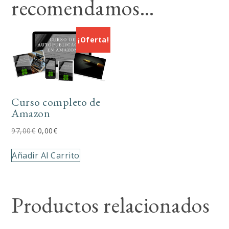
recomendamos…
¡Oferta!
Curso completo de
Amazon
El
El
97,00
€
0,00
€
precio
precio
Añadir Al Carrito
original
actual
era:
es:
97,00€.
0,00€.
Productos relacionados