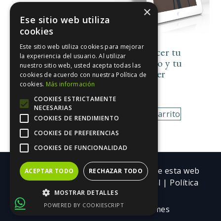
37,00
€
×
Ese sitio web utiliza
cookies
Añadir Al Carrito
Este sitio web utiliza cookies para mejorar
Cómo hacer tu
la experiencia del usuario. Al utilizar
audiolibro y tu
nuestro sitio web, usted acepta todas las
booktrailer
cookies de acuerdo con nuestra Política de
cookies.
Más información
97,00
€
COOKIES ESTRICTAMENTE
NECESARIAS
Añadir Al Carrito
COOKIES DE RENDIMIENTO
COOKIES DE PREFERENCIAS
COOKIES DE FUNCIONALIDAD
Copyright ©| Todos los contenidos de esta web
ACEPTAR TODO
RECHAZAR TODO
pertenecen a Trebolarium.
Aviso legal
|
Política
MOSTRAR DETALLES
de Privacidad
POWERED BY COOKIESCRIPT
Corpobrand by
Shark Themes