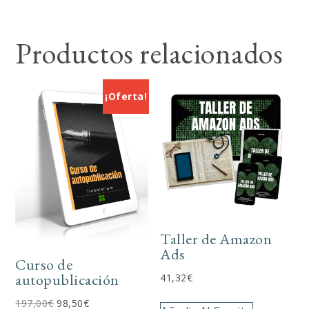
Productos relacionados
¡Oferta!
Taller de Amazon
Ads
Curso de
autopublicación
41,32
€
El
El
197,00
€
98,50
€