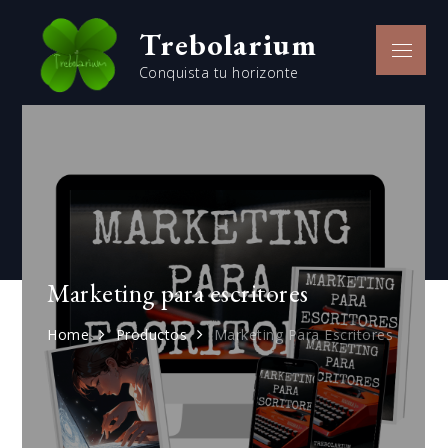
Skip
Trebolarium
to
Menu
content
Conquista tu horizonte
Marketing para escritores
Home
Productos
Marketing Para Escritores