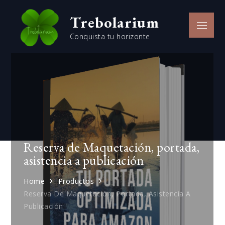
Skip
Trebolarium
to
Menu
content
Conquista tu horizonte
Reserva de Maquetación, portada,
asistencia a publicación
Home
Productos
Reserva De Maquetación, Portada, Asistencia A
Publicación