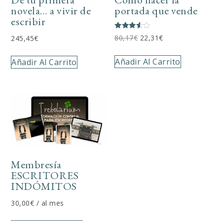
novela… a vivir de
portada que vende
escribir
Valorado
El
El
80,17
€
22,31
€
245,45
€
con
precio
precio
3.50
de 5
Añadir Al Carrito
original
actual
Añadir Al Carrito
era:
es:
80,17€.
22,31€.
Membresía
ESCRITORES
INDÓMITOS
30,00
€
/ al mes