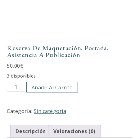
Reserva De Maquetación, Portada,
Asistencia A Publicación
50,00
€
3 disponibles
Reserva
Añadir Al Carrito
de
Maquetación,
portada,
Categoría:
Sin categoría
asistencia
a
publicación
Descripción
Valoraciones (0)
cantidad