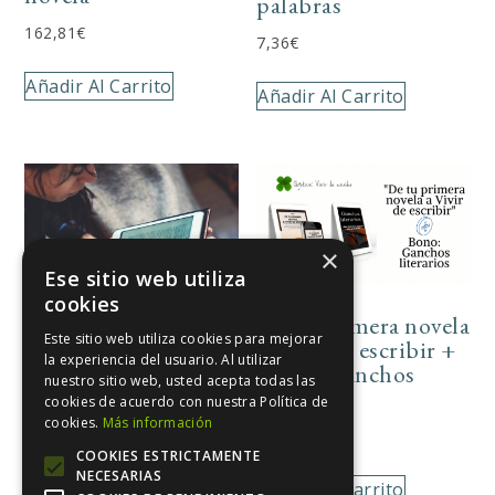
palabras
162,81
€
7,36
€
Añadir Al Carrito
Añadir Al Carrito
×
Ese sitio web utiliza
cookies
De tu primera novela
Este sitio web utiliza cookies para mejorar
Reserva de la
a Vivir de escribir +
la experiencia del usuario. Al utilizar
maquetación de tu
Bonus Ganchos
nuestro sitio web, usted acepta todas las
libro para Amazon
literarios
cookies de acuerdo con nuestra Política de
cookies.
Más información
8,26
€
197,00
€
COOKIES ESTRICTAMENTE
NECESARIAS
Añadir Al Carrito
Añadir Al Carrito