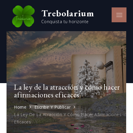
Skip
Trebolarium
to
Menu
content
Conquista tu horizonte
La ley de la atracción y cómo hacer
afirmaciones eficaces
Home
Escribir Y Publicar
La Ley De La Atracción Y Cómo Hacer Afirmaciones
Eficaces