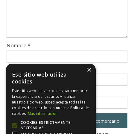
Nombre
*
×
Correo electrónico
*
Ese sitio web utiliza
cookies
Este sitio web utiliza cookies para mejorar
Web
la experiencia del usuario. Al utilizar
nuestro sitio web, usted acepta todas las
cookies de acuerdo con nuestra Política de
cookies.
Más información
COOKIES ESTRICTAMENTE
NECESARIAS