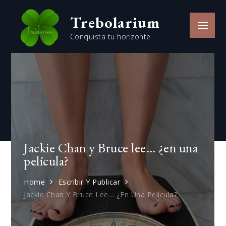
Skip
Trebolarium
to
Menu
content
Conquista tu horizonte
Jackie Chan y Bruce lee… ¿en una
película?
Home
Escribir Y Publicar
Jackie Chan Y Bruce Lee… ¿en Una Película?