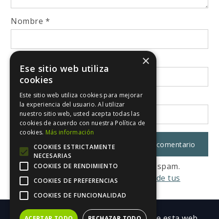
Nombre
*
×
Correo electrónico
*
Ese sitio web utiliza
cookies
Este sitio web utiliza cookies para mejorar
Web
la experiencia del usuario. Al utilizar
nuestro sitio web, usted acepta todas las
cookies de acuerdo con nuestra Política de
cookies.
Más información
COOKIES ESTRICTAMENTE
NECESARIAS
Este sitio usa Akismet para reducir el spam.
COOKIES DE RENDIMIENTO
Aprende cómo se procesan los datos de tus
COOKIES DE PREFERENCIAS
comentarios.
COOKIES DE FUNCIONALIDAD
Copyright ©| Todos los contenidos de esta web
ACEPTAR TODO
RECHAZAR TODO