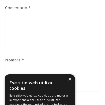
Comentario
*
Nombre
*
×
Correo electrónico
*
Ese sitio web utiliza
cookies
Este sitio web utiliza cookies para mejorar
Web
la experiencia del usuario. Al utilizar
nuestro sitio web, usted acepta todas las