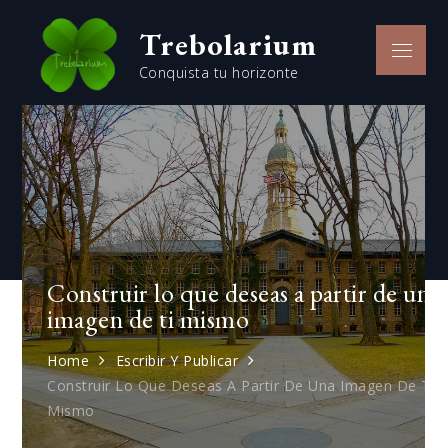
Skip
Trebolarium
to
Menu
content
Conquista tu horizonte
Construir lo que deseas a partir de una
imagen de ti mismo
Home
Escribir Y Publicar
Construir Lo Que Deseas A Partir De Una Imagen De Ti
Mismo