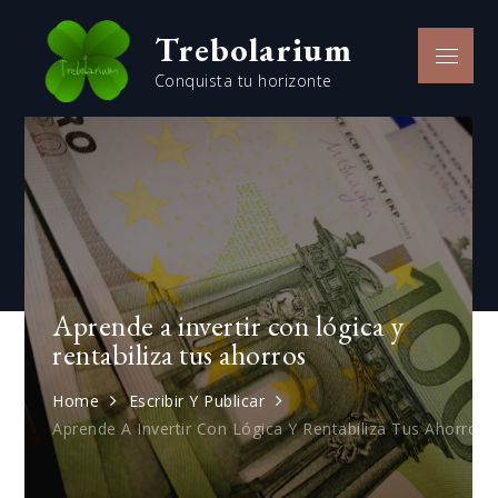
Skip
Trebolarium
to
Menu
content
Conquista tu horizonte
Aprende a invertir con lógica y
rentabiliza tus ahorros
Home
Escribir Y Publicar
Aprende A Invertir Con Lógica Y Rentabiliza Tus Ahorros