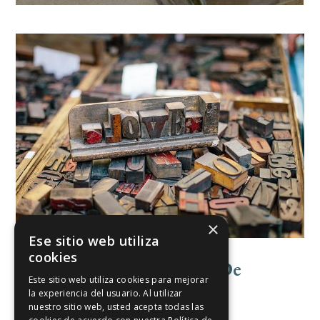
×
Ese sitio web utiliza
cookies
¡La Autopublicación Es De
Este sitio web utiliza cookies para mejorar
Mediocres!
la experiencia del usuario. Al utilizar
nuestro sitio web, usted acepta todas las
Escribir y Publicar