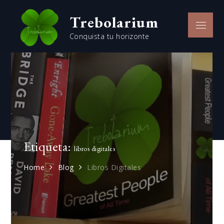
Skip
Trebolarium
to
Menu
content
Conquista tu horizonte
Etiqueta:
libros digitales
Home
Blog
Libros Digitales