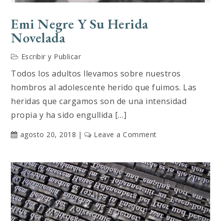
Emi Negre Y Su Herida
Novelada
Escribir y Publicar
Todos los adultos llevamos sobre nuestros
hombros al adolescente herido que fuimos. Las
heridas que cargamos son de una intensidad
propia y ha sido engullida […]
on
agosto 20, 2018
Leave a Comment
Emi
Negre
y
su
herida
novelada