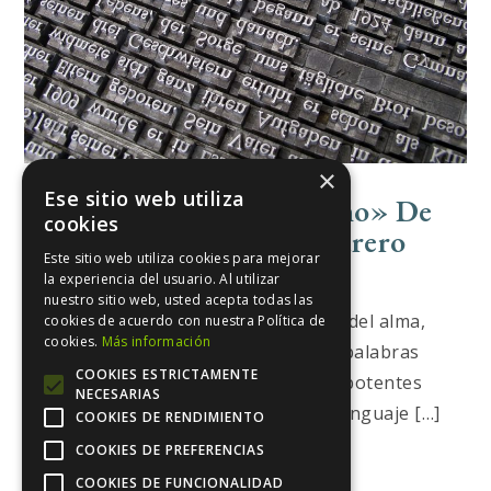
×
Ese sitio web utiliza
El Lenguaje «Benedittiano» De
cookies
Mariola Fernández Cantarero
Este sitio web utiliza cookies para mejorar
la experiencia del usuario. Al utilizar
Escribir y Publicar
nuestro sitio web, usted acepta todas las
Mariola Fernández Cantarero, poeta del alma,
cookies de acuerdo con nuestra Política de
cookies.
Más información
es como Benedetti, una maga de las palabras
COOKIES ESTRICTAMENTE
sencillas. Sabe hacer combinaciones potentes
NECESARIAS
con elementos clásicos. Sabe hacer lenguaje […]
COOKIES DE RENDIMIENTO
COOKIES DE PREFERENCIAS
on
agosto 20, 2018
Leave a Comment
El
COOKIES DE FUNCIONALIDAD