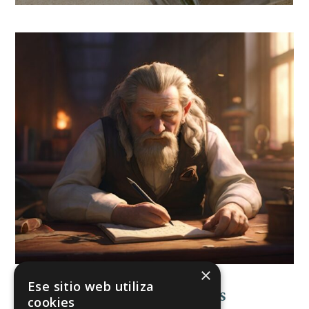
×
Ese sitio web utiliza
El Gran Obstáculo De Los
cookies