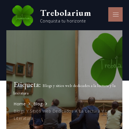
Skip
Trebolarium
to
Menu
content
Conquista tu horizonte
Etiqueta:
Blogs y sitios web dedicados a la lectura y la
literatura
Home
Blog
Blogs Y Sitios Web Dedicados A La Lectura Y La
Literatura