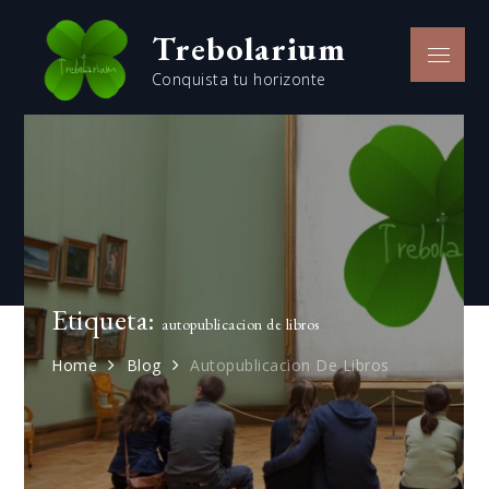
Skip
Trebolarium
to
Menu
content
Conquista tu horizonte
Etiqueta:
autopublicacion de libros
Home
Blog
Autopublicacion De Libros