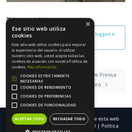
diciembre 4, 2021
×
Ese sitio web utiliza
You cannot view this unit as you're not logged in
cookies
yet.
Este sitio web utiliza cookies para mejorar
la experiencia del usuario. Al utilizar
nuestro sitio web, usted acepta todas las
cookies de acuerdo con nuestra Política de
cookies.
Más información
Navegación
Cómo Hago Llegar Mi Nota De Prensa
COOKIES ESTRICTAMENTE
NECESARIAS
de
Cómo Escribir El Copy De Tu Libro
COOKIES DE RENDIMIENTO
entradas
COOKIES DE PREFERENCIAS
COOKIES DE FUNCIONALIDAD
Copyright ©| Todos los contenidos de esta web
ACEPTAR TODO
RECHAZAR TODO
pertenecen a Trebolarium.
Aviso legal
|
Política
MOSTRAR DETALLES