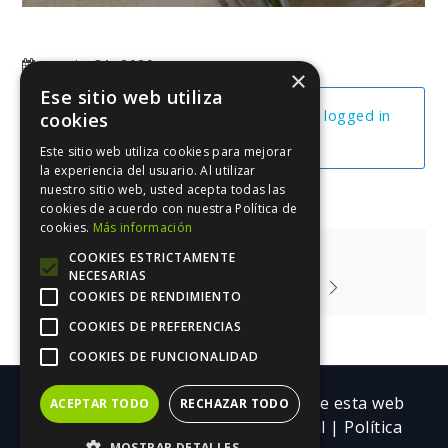
agosto 31, 2020
×
Ese sitio web utiliza
You cannot view this unit as you're not logged in
cookies
yet.
Este sitio web utiliza cookies para mejorar
la experiencia del usuario. Al utilizar
nuestro sitio web, usted acepta todas las
cookies de acuerdo con nuestra Política de
cookies.
Más información
Navegación
El Efecto Zeigarnik
COOKIES ESTRICTAMENTE
NECESARIAS
de
Qué Le Da Valor A Un Libro
COOKIES DE RENDIMIENTO
entradas
COOKIES DE PREFERENCIAS
COOKIES DE FUNCIONALIDAD
Copyright ©| Todos los contenidos de esta web
ACEPTAR TODO
RECHAZAR TODO
pertenecen a Trebolarium.
Aviso legal
|
Política
MOSTRAR DETALLES