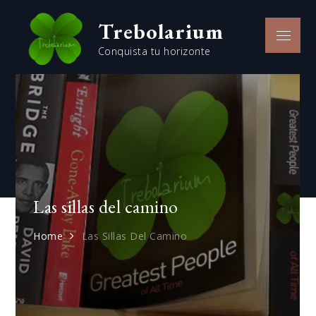
Skip
Trebolarium
to
Menu
content
Conquista tu horizonte
Las sillas del camino
Home
Las Sillas Del Camino