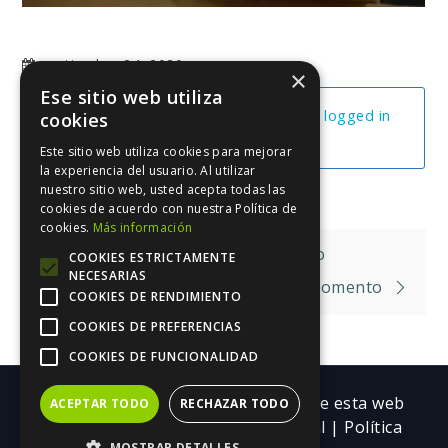
septiembre 24, 2020
×
Ese sitio web utiliza
You cannot view this unit as you're not logged in
cookies
yet.
Este sitio web utiliza cookies para mejorar
la experiencia del usuario. Al utilizar
nuestro sitio web, usted acepta todas las
cookies de acuerdo con nuestra Política de
cookies.
Más información
Navegación
Las Sillas Del Camino
COOKIES ESTRICTAMENTE
NECESARIAS
de
Cómo Escribir En Cualquier Sitio Y Momento
COOKIES DE RENDIMIENTO
entradas
COOKIES DE PREFERENCIAS
COOKIES DE FUNCIONALIDAD
Copyright ©| Todos los contenidos de esta web
ACEPTAR TODO
RECHAZAR TODO
pertenecen a Trebolarium.
Aviso legal
|
Política
MOSTRAR DETALLES