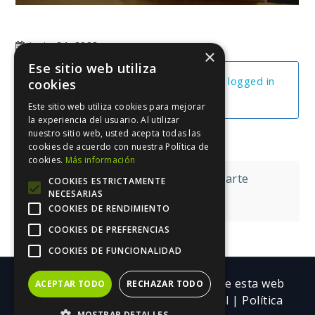
junio 24, 2023
×
Ese sitio web utiliza
You cannot view this unit as you're not logged in
cookies
yet.
Este sitio web utiliza cookies para mejorar
la experiencia del usuario. Al utilizar
nuestro sitio web, usted acepta todas las
cookies de acuerdo con nuestra Política de
cookies.
Más información
Navegación
La Idea De Mi Libro 1ª Parte
COOKIES ESTRICTAMENTE
NECESARIAS
de
Estructura Tu Libro
COOKIES DE RENDIMIENTO
entradas
COOKIES DE PREFERENCIAS
COOKIES DE FUNCIONALIDAD
Copyright ©| Todos los contenidos de esta web
ACEPTAR TODO
RECHAZAR TODO
pertenecen a Trebolarium.
Aviso legal
|
Política
MOSTRAR DETALLES