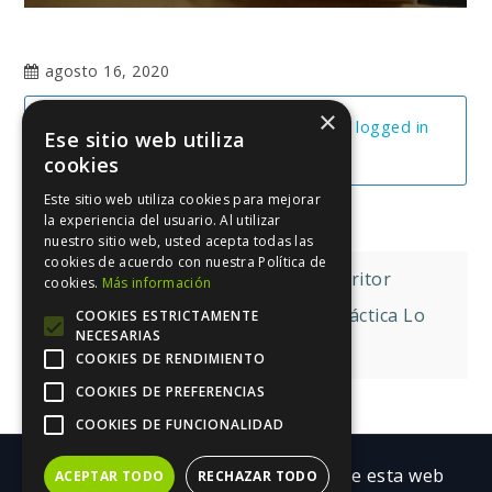
agosto 16, 2020
×
You cannot view this unit as you're not logged in
Ese sitio web utiliza
yet.
cookies
Este sitio web utiliza cookies para mejorar
la experiencia del usuario. Al utilizar
nuestro sitio web, usted acepta todas las
cookies de acuerdo con nuestra Política de
Navegación
Definiéndome Como Escritor
cookies.
Más información
de
El Mapa Mental (poniendo En Práctica Lo
COOKIES ESTRICTAMENTE
NECESARIAS
Aprendido)
entradas
COOKIES DE RENDIMIENTO
COOKIES DE PREFERENCIAS
COOKIES DE FUNCIONALIDAD
Copyright ©| Todos los contenidos de esta web
ACEPTAR TODO
RECHAZAR TODO