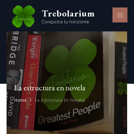
Skip
Trebolarium
to
Menu
content
Conquista tu horizonte
La estructura en novela
Home
La Estructura En Novela