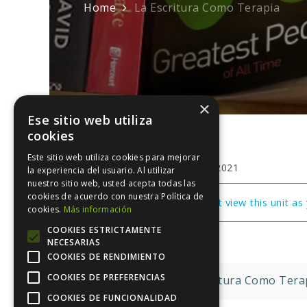
Home
La Escritura Como Terapia
×
Ese sitio web utiliza
cookies
Este sitio web utiliza cookies para mejorar
febrero 6, 2021
la experiencia del usuario. Al utilizar
nuestro sitio web, usted acepta todas las
cookies de acuerdo con nuestra Política de
You cannot view this unit as 
cookies.
Más información
COOKIES ESTRICTAMENTE
NECESARIAS
COOKIES DE RENDIMIENTO
Navegación
COOKIES DE PREFERENCIAS
La Escritura Como Tera
COOKIES DE FUNCIONALIDAD