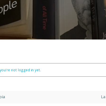
you're not logged in yet.
pia
La