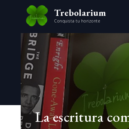
Skip
Trebolarium
to
content
Conquista tu horizonte
La escritura co