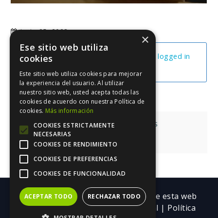
junio 25, 2023
×
Ese sitio web utiliza
You cannot view this unit as you're not logged in
cookies
yet.
Este sitio web utiliza cookies para mejorar
la experiencia del usuario. Al utilizar
nuestro sitio web, usted acepta todas las
cookies de acuerdo con nuestra Política de
cookies.
Más información
Navegación
Otras Redes Sociales
COOKIES ESTRICTAMENTE
NECESARIAS
de
Tu Doble
COOKIES DE RENDIMIENTO
entradas
COOKIES DE PREFERENCIAS
COOKIES DE FUNCIONALIDAD
Copyright ©| Todos los contenidos de esta web
ACEPTAR TODO
RECHAZAR TODO
pertenecen a Trebolarium.
Aviso legal
|
Política
MOSTRAR DETALLES