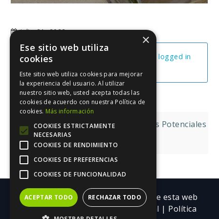
julio 21, 2022
×
Ese sitio web utiliza
You cannot view this unit as you're not logged in
cookies
yet.
Este sitio web utiliza cookies para mejorar
la experiencia del usuario. Al utilizar
nuestro sitio web, usted acepta todas las
cookies de acuerdo con nuestra Política de
cookies.
Más información
Navegación
Facebook II Campaña De Clientes Potenciales
COOKIES ESTRICTAMENTE
NECESARIAS
de
¡Frenos Cero!
COOKIES DE RENDIMIENTO
entradas
COOKIES DE PREFERENCIAS
COOKIES DE FUNCIONALIDAD
Copyright ©| Todos los contenidos de esta web
ACEPTAR TODO
RECHAZAR TODO
pertenecen a Trebolarium.
Aviso legal
|
Política
MOSTRAR DETALLES