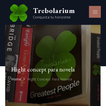
Skip
Trebolarium
to
Menu
content
Conquista tu horizonte
Hight concept para novela
Home
Hight Concept Para Novela