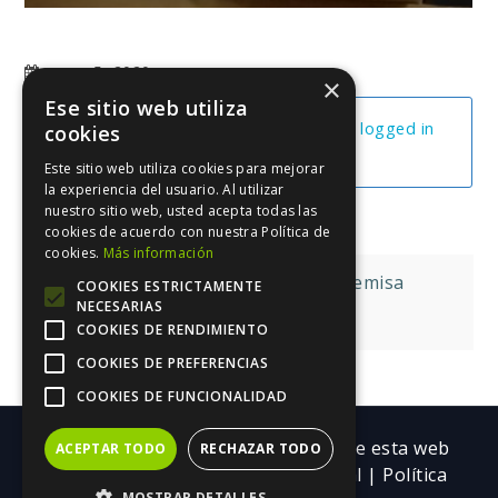
mayo 5, 2020
×
Ese sitio web utiliza
You cannot view this unit as you're not logged in
cookies
yet.
Este sitio web utiliza cookies para mejorar
la experiencia del usuario. Al utilizar
nuestro sitio web, usted acepta todas las
cookies de acuerdo con nuestra Política de
cookies.
Más información
Navegación
Hight Concept O Gran Premisa
COOKIES ESTRICTAMENTE
NECESARIAS
de
El Mapa Mental
COOKIES DE RENDIMIENTO
entradas
COOKIES DE PREFERENCIAS
COOKIES DE FUNCIONALIDAD
Copyright ©| Todos los contenidos de esta web
ACEPTAR TODO
RECHAZAR TODO
pertenecen a Trebolarium.
Aviso legal
|
Política
MOSTRAR DETALLES