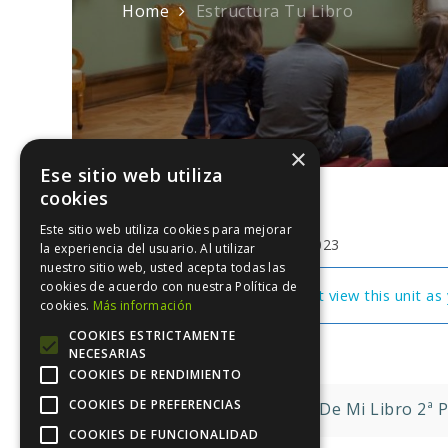
Home
Estructura Tu Libro
×
Ese sitio web utiliza
cookies
Este sitio web utiliza cookies para mejorar
junio 24, 2023
la experiencia del usuario. Al utilizar
nuestro sitio web, usted acepta todas las
cookies de acuerdo con nuestra Política de
You cannot view this unit as 
cookies.
Más información
COOKIES ESTRICTAMENTE
NECESARIAS
COOKIES DE RENDIMIENTO
Navegación
COOKIES DE PREFERENCIAS
La Idea De Mi Libro 2ª 
COOKIES DE FUNCIONALIDAD