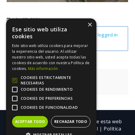
julio 25, 2021
×
Ese sitio web utiliza
You cannot view this unit as you're not logged in
cookies
yet.
Este sitio web utiliza cookies para mejorar
la experiencia del usuario. Al utilizar
nuestro sitio web, usted acepta todas las
cookies de acuerdo con nuestra Política de
cookies.
Más información
Navegación
Estrategia 3.0
COOKIES ESTRICTAMENTE
NECESARIAS
de
Estrategia 3.0
COOKIES DE RENDIMIENTO
entradas
COOKIES DE PREFERENCIAS
COOKIES DE FUNCIONALIDAD
Copyright ©| Todos los contenidos de esta web
ACEPTAR TODO
RECHAZAR TODO
pertenecen a Trebolarium.
Aviso legal
|
Política
MOSTRAR DETALLES