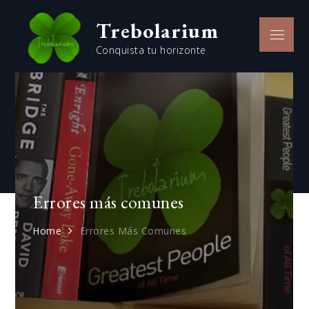
Skip
Trebolarium
to
Menu
content
Conquista tu horizonte
Errores más comunes
Home
Errores Más Comunes