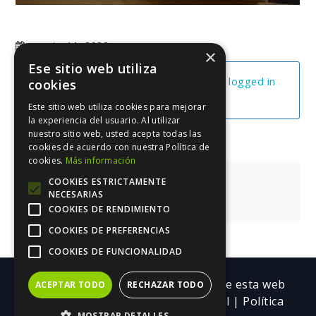
agosto 11, 2022
×
Ese sitio web utiliza
You cannot view this unit as you're not logged in
cookies
yet.
Este sitio web utiliza cookies para mejorar
la experiencia del usuario. Al utilizar
nuestro sitio web, usted acepta todas las
cookies de acuerdo con nuestra Política de
cookies.
Más información
Navegación
Promoción Gratuita
COOKIES ESTRICTAMENTE
NECESARIAS
de
La Buena Trama
COOKIES DE RENDIMIENTO
entradas
COOKIES DE PREFERENCIAS
COOKIES DE FUNCIONALIDAD
Copyright ©| Todos los contenidos de esta web
ACEPTAR TODO
RECHAZAR TODO
pertenecen a Trebolarium.
Aviso legal
|
Política
MOSTRAR DETALLES