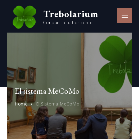
Skip
Trebolarium
to
Menu
content
Conquista tu horizonte
El sistema MeCoMo
Home
El Sistema MeCoMo