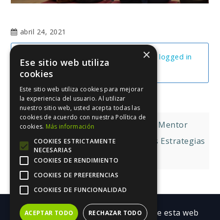
abril 24, 2021
×
You cannot view this unit as you're not logged in
Ese sitio web utiliza
yet.
cookies
Este sitio web utiliza cookies para mejorar
la experiencia del usuario. Al utilizar
nuestro sitio web, usted acepta todas las
cookies de acuerdo con nuestra Política de
Navegación
Personajes Arquetípicos, El Mentor
cookies.
Más información
de
Cómo Vivir De Escribir Mediante Dos Estrategias
COOKIES ESTRICTAMENTE
NECESARIAS
Que Funcionan
entradas
COOKIES DE RENDIMIENTO
COOKIES DE PREFERENCIAS
COOKIES DE FUNCIONALIDAD
Copyright ©| Todos los contenidos de esta web
ACEPTAR TODO
RECHAZAR TODO