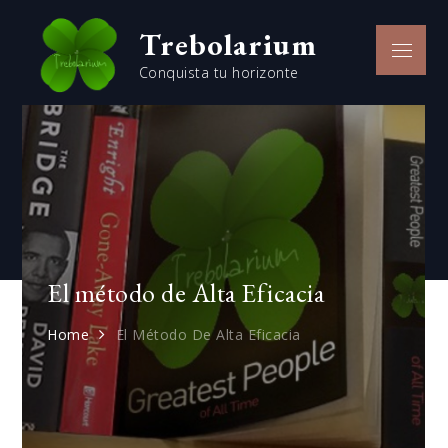
Skip
Trebolarium
to
Menu
content
Conquista tu horizonte
El método de Alta Eficacia
Home
El Método De Alta Eficacia