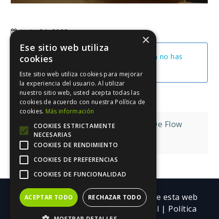
junio 24, 2023
×
Ese sitio web utiliza
No puedes ver esta unidad porque aún no has
cookies
iniciado sesión.
Este sitio web utiliza cookies para mejorar
la experiencia del usuario. Al utilizar
nuestro sitio web, usted acepta todas las
cookies de acuerdo con nuestra Política de
cookies.
Más información
Navegación
Cómo Alcanzar El Estado De Flow
COOKIES ESTRICTAMENTE
NECESARIAS
de
Titular Con Gancho
COOKIES DE RENDIMIENTO
entradas
COOKIES DE PREFERENCIAS
COOKIES DE FUNCIONALIDAD
Copyright ©| Todos los contenidos de esta web
ACEPTAR TODO
RECHAZAR TODO
pertenecen a Trebolarium.
Aviso legal
|
Política
MOSTRAR DETALLES