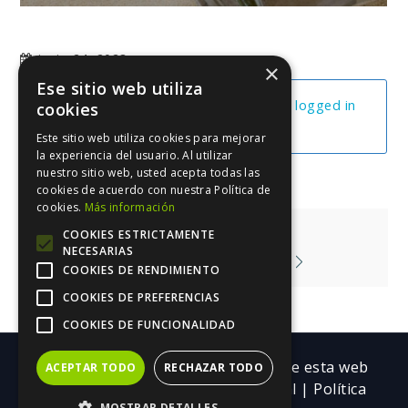
junio 24, 2023
×
Ese sitio web utiliza
You cannot view this unit as you're not logged in
cookies
yet.
Este sitio web utiliza cookies para mejorar
la experiencia del usuario. Al utilizar
nuestro sitio web, usted acepta todas las
cookies de acuerdo con nuestra Política de
cookies.
Más información
Navegación
Tu Lead Magnet
COOKIES ESTRICTAMENTE
NECESARIAS
de
Tu Sistema De Captación I
COOKIES DE RENDIMIENTO
entradas
COOKIES DE PREFERENCIAS
COOKIES DE FUNCIONALIDAD
Copyright ©| Todos los contenidos de esta web
ACEPTAR TODO
RECHAZAR TODO
pertenecen a Trebolarium.
Aviso legal
|
Política
MOSTRAR DETALLES