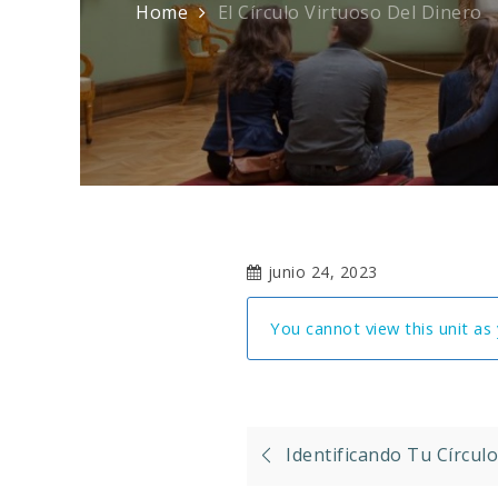
Home
El Círculo Virtuoso Del Dinero
junio 24, 2023
You cannot view this unit as 
Navegación
Identificando Tu Círculo