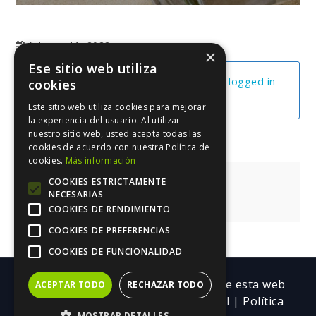
febrero 11, 2022
×
Ese sitio web utiliza
You cannot view this unit as you're not logged in
cookies
yet.
Este sitio web utiliza cookies para mejorar
la experiencia del usuario. Al utilizar
nuestro sitio web, usted acepta todas las
cookies de acuerdo con nuestra Política de
cookies.
Más información
Navegación
El Arte De Iterar
COOKIES ESTRICTAMENTE
NECESARIAS
de
El Arte De Iterar
COOKIES DE RENDIMIENTO
entradas
COOKIES DE PREFERENCIAS
COOKIES DE FUNCIONALIDAD
Copyright ©| Todos los contenidos de esta web
ACEPTAR TODO
RECHAZAR TODO
pertenecen a Trebolarium.
Aviso legal
|
Política
MOSTRAR DETALLES