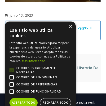
junio 13, 2023
×
You cannot view this unit as you're not logged in
Ese sitio web utiliza
yet.
cookies
Este sitio web utiliza cookies para mejorar
la experiencia del usuario. Al utilizar
nuestro sitio web, usted acepta todas las
cookies de acuerdo con nuestra Política de
Navegación
Los Puntos De Jobs
cookies.
Más información
de
Curso De Amazon Completo Parte 1. Historia De
COOKIES ESTRICTAMENTE
NECESARIAS
Amazon
entradas
COOKIES DE RENDIMIENTO
COOKIES DE PREFERENCIAS
COOKIES DE FUNCIONALIDAD
Copyright ©| Todos los contenidos de esta web
ACEPTAR TODO
RECHAZAR TODO