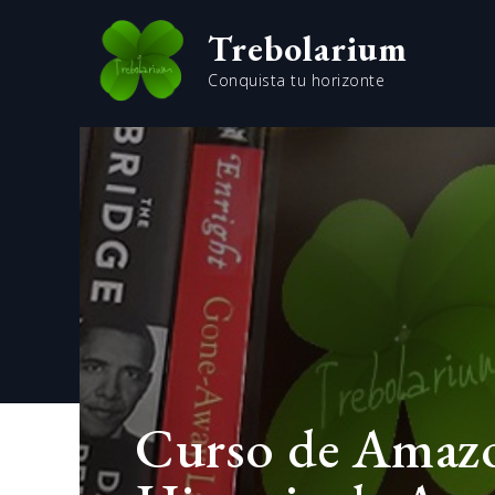
Skip
Trebolarium
to
content
Conquista tu horizonte
Curso de Amazo