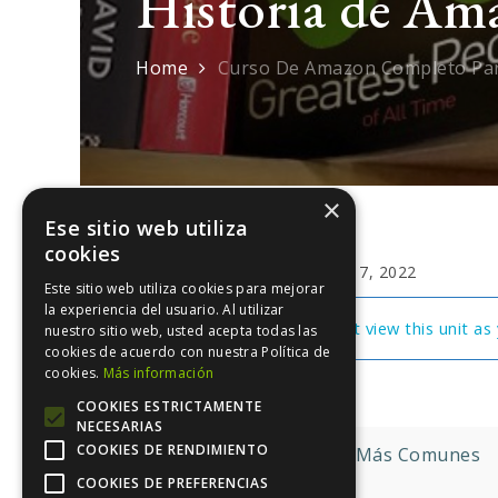
Historia de Am
Home
Curso De Amazon Completo Par
×
Ese sitio web utiliza
cookies
septiembre 7, 2022
Este sitio web utiliza cookies para mejorar
la experiencia del usuario. Al utilizar
You cannot view this unit as 
nuestro sitio web, usted acepta todas las
cookies de acuerdo con nuestra Política de
cookies.
Más información
COOKIES ESTRICTAMENTE
NECESARIAS
Navegación
COOKIES DE RENDIMIENTO
Miedos Más Comunes
COOKIES DE PREFERENCIAS