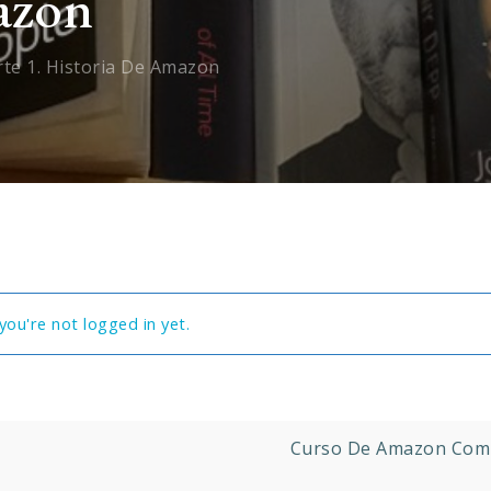
azon
te 1. Historia De Amazon
you're not logged in yet.
Curso De Amazon Compl