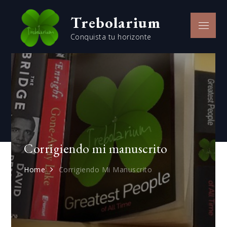
Skip
Trebolarium
to
Menu
content
Conquista tu horizonte
Corrigiendo mi manuscrito
Home
Corrigiendo Mi Manuscrito