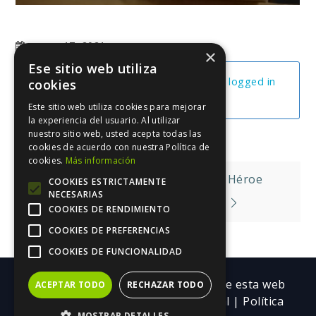
marzo 17, 2021
×
Ese sitio web utiliza
You cannot view this unit as you're not logged in
cookies
yet.
Este sitio web utiliza cookies para mejorar
la experiencia del usuario. Al utilizar
nuestro sitio web, usted acepta todas las
cookies de acuerdo con nuestra Política de
cookies.
Más información
Navegación
Personajes Arqutípicos, El Héroe
COOKIES ESTRICTAMENTE
NECESARIAS
de
Corrigiendo Mi Manuscrito
COOKIES DE RENDIMIENTO
entradas
COOKIES DE PREFERENCIAS
COOKIES DE FUNCIONALIDAD
Copyright ©| Todos los contenidos de esta web
ACEPTAR TODO
RECHAZAR TODO
pertenecen a Trebolarium.
Aviso legal
|
Política
MOSTRAR DETALLES