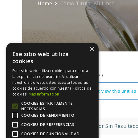
Home
Cómo Titular Mi Libro
×
Ese sitio web utiliza
cookies
Este sitio web utiliza cookies para mejorar
julio 15, 2020
la experiencia del usuario. Al utilizar
nuestro sitio web, usted acepta todas las
cookies de acuerdo con nuestra Política de
You cannot view this unit as 
cookies.
Más información
COOKIES ESTRICTAMENTE
NECESARIAS
COOKIES DE RENDIMIENTO
Navegación
COOKIES DE PREFERENCIAS
El Escritor Sin Resultad
COOKIES DE FUNCIONALIDAD