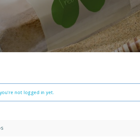
you're not logged in yet.
os