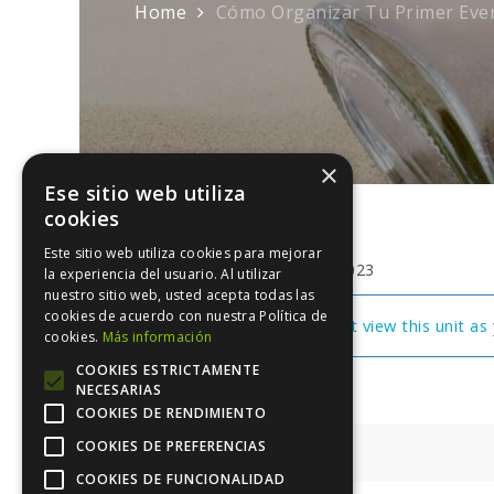
Home
Cómo Organizar Tu Primer Eve
×
Ese sitio web utiliza
cookies
Este sitio web utiliza cookies para mejorar
junio 24, 2023
la experiencia del usuario. Al utilizar
nuestro sitio web, usted acepta todas las
cookies de acuerdo con nuestra Política de
You cannot view this unit as 
cookies.
Más información
COOKIES ESTRICTAMENTE
NECESARIAS
COOKIES DE RENDIMIENTO
Navegación
COOKIES DE PREFERENCIAS
Textura
COOKIES DE FUNCIONALIDAD