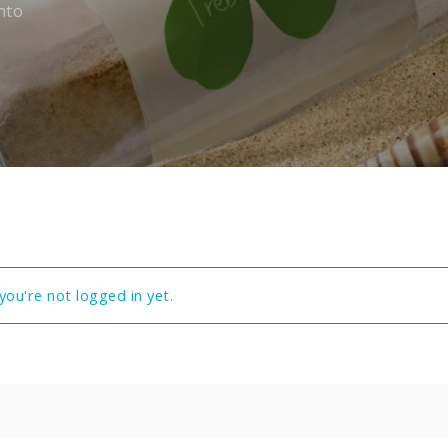
nto
you're not logged in yet.