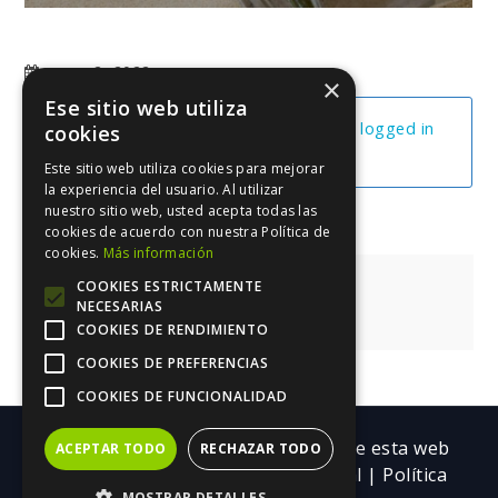
mayo 2, 2022
×
Ese sitio web utiliza
You cannot view this unit as you're not logged in
cookies
yet.
Este sitio web utiliza cookies para mejorar
la experiencia del usuario. Al utilizar
nuestro sitio web, usted acepta todas las
cookies de acuerdo con nuestra Política de
cookies.
Más información
Navegación
Página De Autor
COOKIES ESTRICTAMENTE
NECESARIAS
de
El Copy De Tu Libro
COOKIES DE RENDIMIENTO
entradas
COOKIES DE PREFERENCIAS
COOKIES DE FUNCIONALIDAD
Copyright ©| Todos los contenidos de esta web
ACEPTAR TODO
RECHAZAR TODO
pertenecen a Trebolarium.
Aviso legal
|
Política
MOSTRAR DETALLES