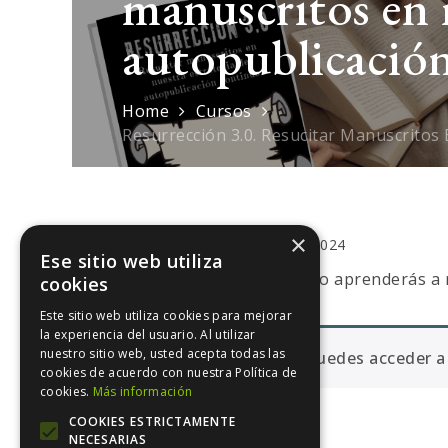
manuscritos en n
autopublicación
Home
Cursos
Resurrección 3.0. Resucitar Manuscritos
×
enero 18, 2024
Ese sitio web utiliza
En este curso aprenderás a 
cookies
Este sitio web utiliza cookies para mejorar
la experiencia del usuario. Al utilizar
nuestro sitio web, usted acepta todas las
No puedes acceder a 
cookies de acuerdo con nuestra Política de
cookies.
Más información
COOKIES ESTRICTAMENTE
NECESARIAS