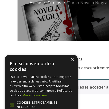
Home
Cursos
Curso Novela Negra
×
junio 15, 2023
Ese sitio web utiliza
En este curso descubriremos 
cookies
Este sitio web utiliza cookies para mejorar
la experiencia del usuario. Al utilizar
nuestro sitio web, usted acepta todas las
No puedes acceder a 
cookies de acuerdo con nuestra Política de
cookies.
Más información
COOKIES ESTRICTAMENTE
NECESARIAS